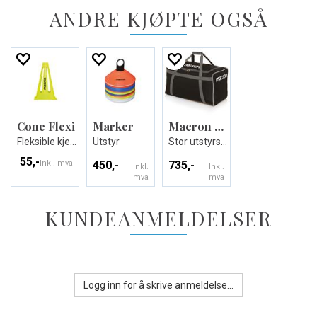
ANDRE KJØPTE OGSÅ
Cone Flexi
Marker
Macron Load Utstyrsbag
Fleksible kjegler til idrettsbanen
Utstyr
Stor utstyrsbag med hele 98 liter volum
55,-
Inkl. mva
450,-
735,-
Inkl.
Inkl.
mva
mva
KUNDEANMELDELSER
Logg inn for å skrive anmeldelse...