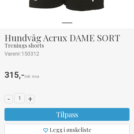
Hundvåg Acrux DAME SORT
Trenings shorts
Varenr:
150312
315,-
Inkl. mva
-
+
Tilpass
Legg i ønskeliste