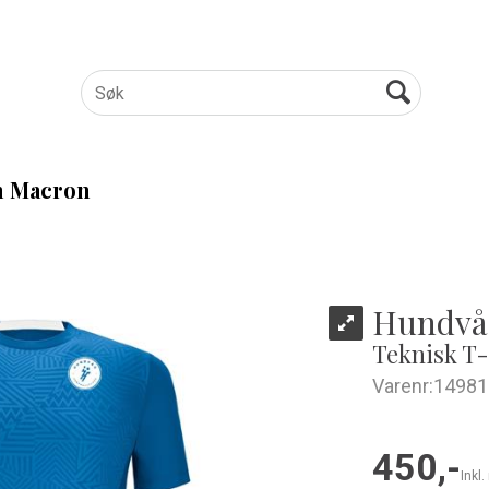
 Macron
Hundvå
Teknisk T-
Varenr:
14981
450,-
Inkl