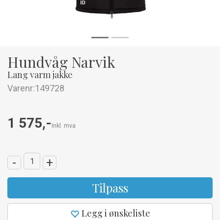
Hundvåg Narvik
Lang varm jakke
Varenr:
149728
1 575,-
Inkl. mva
-
+
Tilpass
Legg i ønskeliste